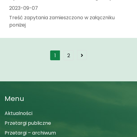
2023-09-07
Treść zapytania zamieszczono w załączniku
poniżej
Stronicowanie
1
2
wpisów
Menu
Aktualności
Przetargi publiczne
Przetargi – archiwum