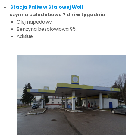
Stacja Paliw w Stalowej Woli
czynna całodobowo 7 dni w tygodniu
Olej napędowy,
Benzyna bezołowiowa 95,
AdBlue